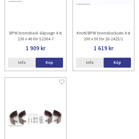
BPW bromsback släpvagn 4 st
Knott/BPW bromsbacksats 4 st
230 x 40 för S2304-7
200 x 50 för 20-2425/1
1 909 kr
1 619 kr
Info
Köp
Info
Köp