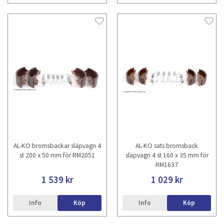
AL-KO bromsbackar släpvagn 4
AL-KO sats bromsback
st 200 x 50 mm för RM2051
släpvagn 4 st 160 x 35 mm för
RM1637
1 539 kr
1 029 kr
Info
Köp
Info
Köp