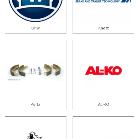
BPW
Knott
Peitz
AL-KO