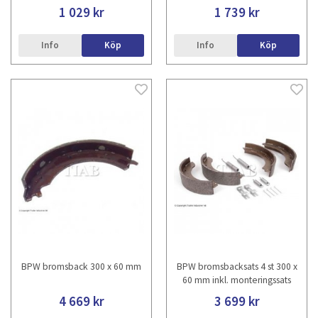
1 029 kr
1 739 kr
Info
Köp
Info
Köp
BPW bromsback 300 x 60 mm
BPW bromsbacksats 4 st 300 x
60 mm inkl. monteringssats
4 669 kr
3 699 kr