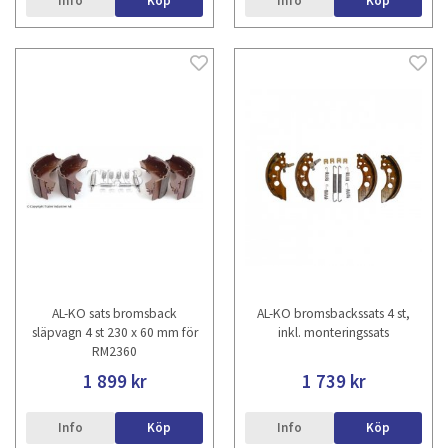
Info
Köp
Info
Köp
AL-KO sats bromsback
AL-KO bromsbackssats 4 st,
släpvagn 4 st 230 x 60 mm för
inkl. monteringssats
RM2360
1 899 kr
1 739 kr
Info
Köp
Info
Köp