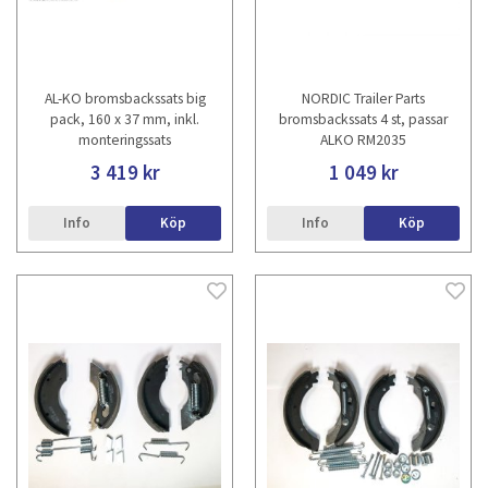
AL-KO bromsbackssats big
NORDIC Trailer Parts
pack, 160 x 37 mm, inkl.
bromsbackssats 4 st, passar
monteringssats
ALKO RM2035
3 419 kr
1 049 kr
Info
Köp
Info
Köp