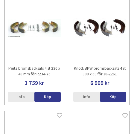
Peitz bromsbacksats 4 st 230 x
Knott/BPW bromsbacksats 4 st
40 mm för R234-76
300 x 60 för 30-2261
1 759 kr
6 909 kr
Info
Köp
Info
Köp