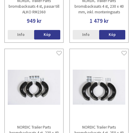
NORDIC Trailer Parts
NORDIC Trailer Parts
bromsbackssats 4 st, passar till
bromsbackssats 4 st, 230 x 40
ALKO RM2360
mm, inkl. monteringssats
949 kr
1 479 kr
Info
Köp
Info
Köp
NORDIC Trailer Parts
NORDIC Trailer Parts
bromsbackssats 4 st, 230 x 40
bromsbackssats 4 st, 250 x 40