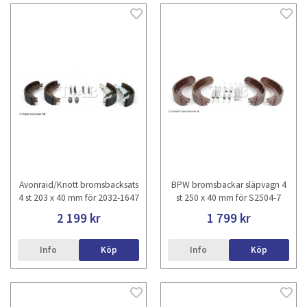
Avonraid/Knott bromsbacksats
BPW bromsbackar släpvagn 4
4 st 203 x 40 mm för 2032-1647
st 250 x 40 mm för S2504-7
2 199 kr
1 799 kr
Info
Köp
Info
Köp