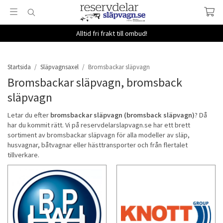
Alltid fri frakt till ombud!
Startsida
/
Släpvagnsaxel
/
Bromsbackar släpvagn
Bromsbackar släpvagn, bromsback
släpvagn
Letar du efter
bromsbackar släpvagn
(bromsback släpvagn)
? Då
har du kommit rätt. Vi på reservdelarslapvagn.se har ett brett
sortiment av bromsbackar släpvagn för alla modeller av släp,
husvagnar, båtvagnar eller hästtransporter och från flertalet
tillverkare.