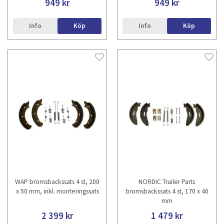
949 kr
949 kr
Info
Köp
Info
Köp
WAP bromsbackssats 4 st, 200
NORDIC Trailer Parts
x 50 mm, inkl. monteringssats
bromsbackssats 4 st, 170 x 40
mm
2 399 kr
1 479 kr