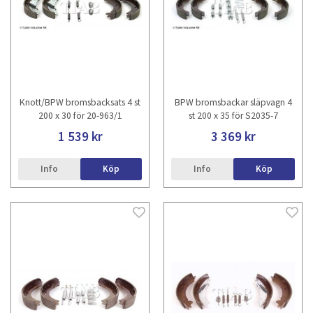
Knott/BPW bromsbacksats 4 st
BPW bromsbackar släpvagn 4
200 x 30 för 20-963/1
st 200 x 35 för S2035-7
1 539 kr
3 369 kr
Info
Köp
Info
Köp