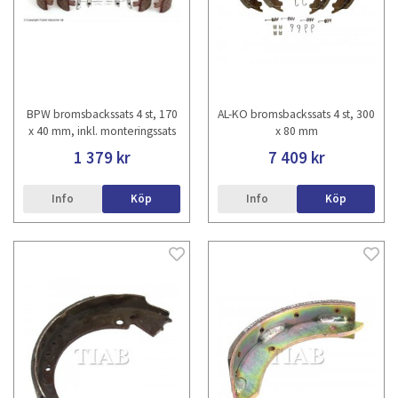
BPW bromsbackssats 4 st, 170
AL-KO bromsbackssats 4 st, 300
x 40 mm, inkl. monteringssats
x 80 mm
1 379 kr
7 409 kr
Info
Köp
Info
Köp