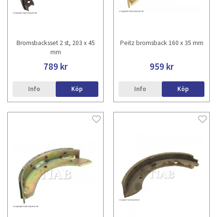
Bromsbacksset 2 st, 203 x 45
Peitz bromsback 160 x 35 mm
mm
789 kr
959 kr
Info
Köp
Info
Köp