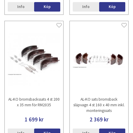
Info
Köp
Info
Köp
AL-KO bromsbackssats 4 st 200
AL-KO sats bromsback
x 35 mm för RM2035
släpvagn 4 st 160 x 40 mm inkl.
monteringssats
1 699 kr
2 369 kr