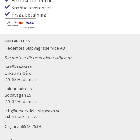
Fri frakt till ombud
Snabba leveranser
Trygg betalning
KONTAKTA OSS
Hedemora Släpvagnsservice AB
Din partner för reservdelar släpvagn
Besöksadress:
Eriksdals Gård
776 93 Hedemora
Fakturaadress:
Bodavägen 15
776 34 Hedemora
info@reservdelarslapvagn.se
Tel. 070-621 35 66
Org.nr 556543-7539