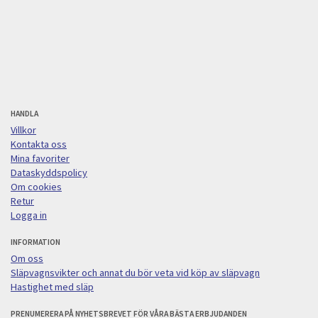
HANDLA
Villkor
Kontakta oss
Mina favoriter
Dataskyddspolicy
Om cookies
Retur
Logga in
INFORMATION
Om oss
Släpvagnsvikter och annat du bör veta vid köp av släpvagn
Hastighet med släp
PRENUMERERA PÅ NYHETSBREVET FÖR VÅRA BÄSTA ERBJUDANDEN