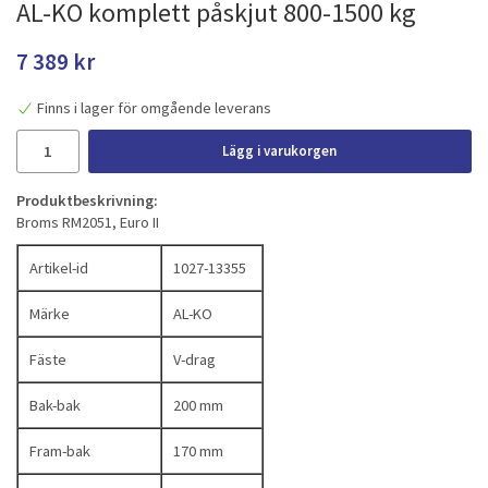
AL-KO komplett påskjut 800-1500 kg
7 389 kr
Finns i lager för omgående leverans
Lägg i varukorgen
Produktbeskrivning:
Broms RM2051, Euro II
Artikel-id
1027-13355
Märke
AL-KO
Fäste
V-drag
Bak-bak
200 mm
Fram-bak
170 mm