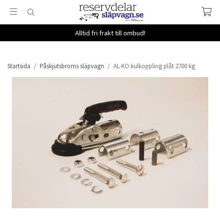
Alltid fri frakt till ombud!
Startsida
/
Påskjutsbroms släpvagn
/
AL-KO kulkoppling plåt 2700 kg