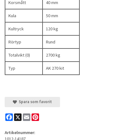
Korsmått
40 mm
Kula
50 mm
Kultryck
120 kg
Rörtyp
Rund
Totalvikt (0)
2700 kg
Typ
AK 270 kit
Spara som favorit
Facebook
X
Email
Pinterest
Artikelnummer:
1012-14187