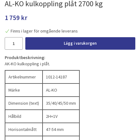
AL-KO kulkoppling plåt 2700 kg
1 759 kr
Finns i lager för omgående leverans
Lägg i varukorgen
Produktbeskrivning:
AK-KO kulkoppling i plåt.
Artikelnummer
1012-14187
Märke
AL-KO
Dimension (text)
35/40/45/50 mm
Hålbild
2H+1V
Horisontalmått
47-54 mm