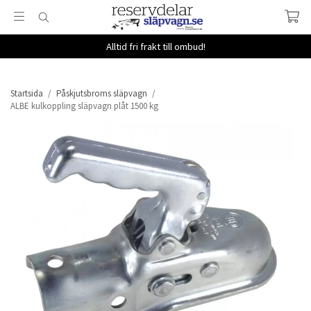
Alltid fri frakt till ombud!
Startsida
/
Påskjutsbroms släpvagn
/
ALBE kulkoppling släpvagn plåt 1500 kg