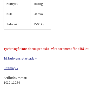
Kultryck
100 kg
Kula
50 mm
Totalvikt
1500 kg
Tyvärr ingår inte denna produkt i vårt sortiment för tillfället.
Till butikens startsida »
Sitemap »
Artikelnummer:
1012-11254