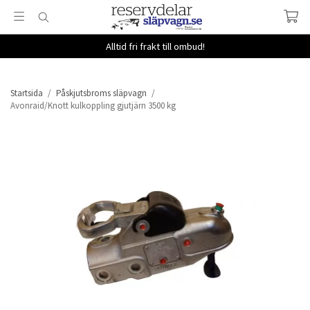
Alltid fri frakt till ombud!
Startsida
/
Påskjutsbroms släpvagn
/
Avonraid/Knott kulkoppling gjutjärn 3500 kg