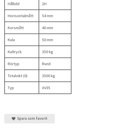
Hålbild
2H
Horisontalmått
54 mm
Korsmått
40 mm
Kula
50 mm
Kultryck
350 kg
Rörtyp
Rund
Totalvikt (0)
3500 kg
Typ
AV35
Spara som favorit