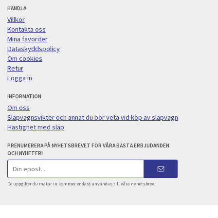
HANDLA
Villkor
Kontakta oss
Mina favoriter
Dataskyddspolicy
Om cookies
Retur
Logga in
INFORMATION
Om oss
Släpvagnsvikter och annat du bör veta vid köp av släpvagn
Hastighet med släp
PRENUMERERA PÅ NYHETSBREVET FÖR VÅRA BÄSTA ERBJUDANDEN
OCH NYHETER!
E-
postadress
De uppgifter du matar in kommer endast användas till våra nyhetsbrev.