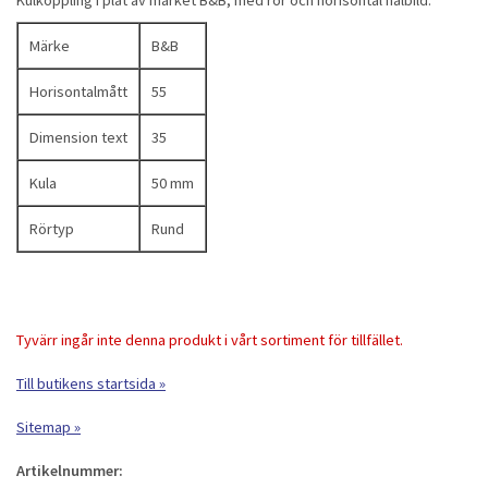
Kulkoppling i plåt av märket B&B, med rör och horisontal hålbild.
Märke
B&B
Horisontalmått
55
Dimension text
35
Kula
50 mm
Rörtyp
Rund
Tyvärr ingår inte denna produkt i vårt sortiment för tillfället.
Till butikens startsida »
Sitemap »
Artikelnummer: