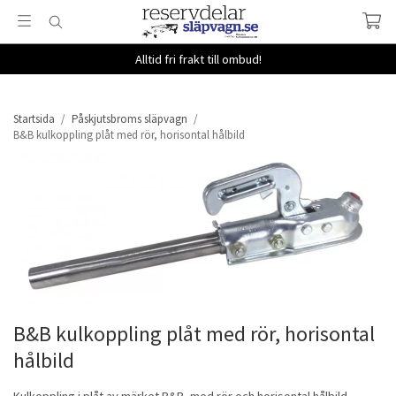
Alltid fri frakt till ombud!
Startsida
/
Påskjutsbroms släpvagn
/
B&B kulkoppling plåt med rör, horisontal hålbild
B&B kulkoppling plåt med rör, horisontal
hålbild