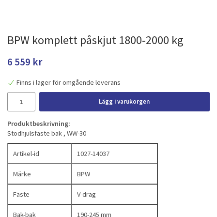
BPW komplett påskjut 1800-2000 kg
6 559 kr
Finns i lager för omgående leverans
Lägg i varukorgen
Produktbeskrivning:
Stödhjulsfäste bak , WW-30
Artikel-id
1027-14037
Märke
BPW
Fäste
V-drag
Bak-bak
190-245 mm