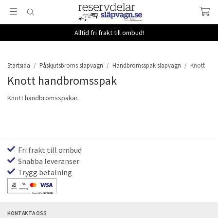
Alltid fri frakt till ombud!
Startsida
/
Påskjutsbroms släpvagn
/
Handbromsspak släpvagn
/
Knott
Knott handbromsspak
Knott handbromsspakar.
Fri frakt till ombud
Snabba leveranser
Trygg betalning
KONTAKTA OSS