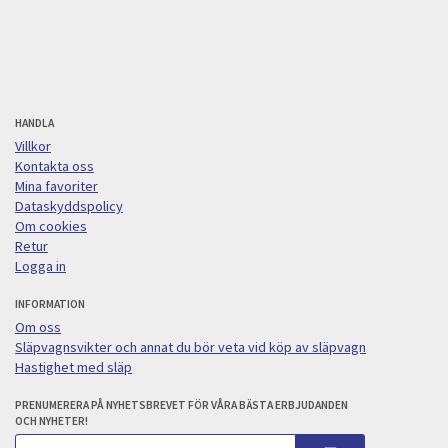
HANDLA
Villkor
Kontakta oss
Mina favoriter
Dataskyddspolicy
Om cookies
Retur
Logga in
INFORMATION
Om oss
Släpvagnsvikter och annat du bör veta vid köp av släpvagn
Hastighet med släp
PRENUMERERA PÅ NYHETSBREVET FÖR VÅRA BÄSTA ERBJUDANDEN
OCH NYHETER!
E-