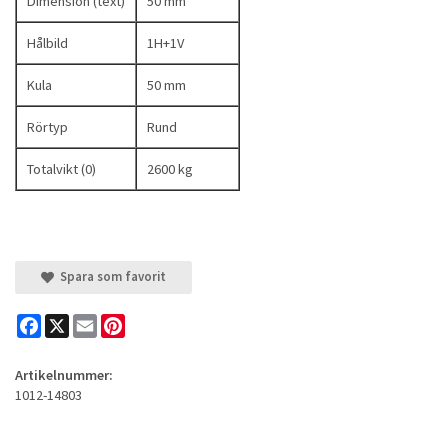
Dimension (text)
50 mm
Hålbild
1H+1V
Kula
50 mm
Rörtyp
Rund
Totalvikt (0)
2600 kg
Spara som favorit
Facebook
X
Email
Pinterest
Artikelnummer:
1012-14803