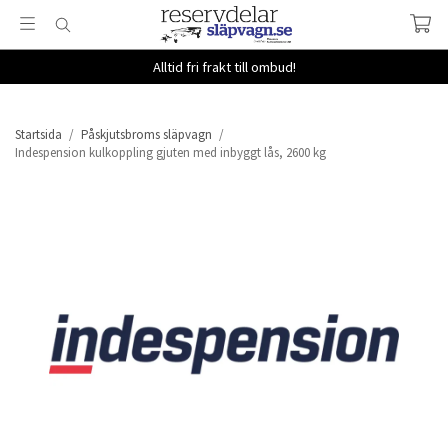
Alltid fri frakt till ombud!
Startsida
/
Påskjutsbroms släpvagn
/
Indespension kulkoppling gjuten med inbyggt lås, 2600 kg