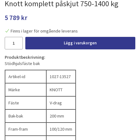
Knott komplett påskjut 750-1400 kg
5 789 kr
Finns i lager för omgående leverans
Lägg i varukorgen
Produktbeskrivning:
Stödhjulsfäste bak
Artikel-id
1027-13527
Märke
KNOTT
Fäste
V-drag
Bak-bak
200 mm
Fram-fram
100/120 mm