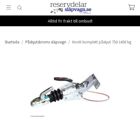
Alltid fri frakt till ombud!
Startsida
/
Påskjutsbroms släpvagn
/
Knott komplett påskjut 750-1400 kg