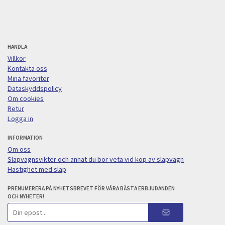
HANDLA
Villkor
Kontakta oss
Mina favoriter
Dataskyddspolicy
Om cookies
Retur
Logga in
INFORMATION
Om oss
Släpvagnsvikter och annat du bör veta vid köp av släpvagn
Hastighet med släp
PRENUMERERA PÅ NYHETSBREVET FÖR VÅRA BÄSTA ERBJUDANDEN
OCH NYHETER!
E-
postadress