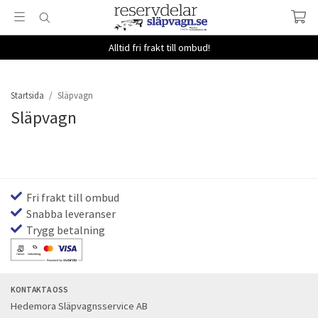
Alltid fri frakt till ombud!
Startsida
/
Släpvagn
Släpvagn
Fri frakt till ombud
Snabba leveranser
Trygg betalning
KONTAKTA OSS
Hedemora Släpvagnsservice AB