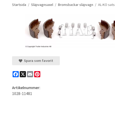
Startsida
/
Släpvagnsaxel
/
Bromsbackar släpvagn
/
AL-KO sats
Spara som favorit
Facebook
X
Email
Pinterest
Artikelnummer:
1028-11481