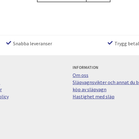
Snabba leveranser
Trygg beta
INFORMATION
Om oss
s
Släpvagnsvikter och annat du bö
r
köp av släpvagn
licy
Hastighet med släp