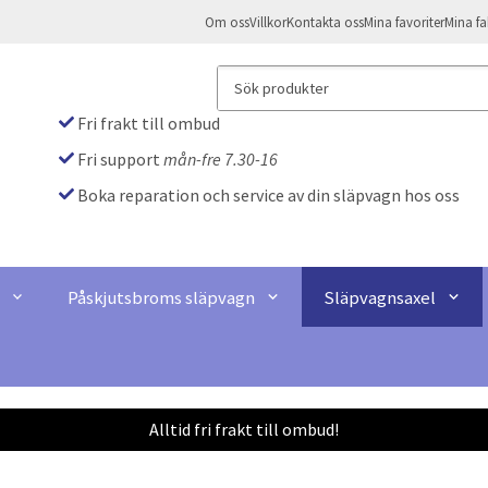
Om oss
Villkor
Kontakta oss
Mina favoriter
Mina fa
Fri frakt till ombud
Fri support
mån-fre 7.30-16
Boka reparation och service av din släpvagn hos oss
Påskjutsbroms släpvagn
Släpvagnsaxel
Alltid fri frakt till ombud!