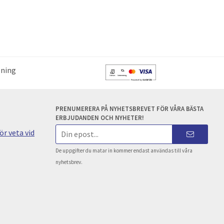
lning
PRENUMERERA PÅ NYHETSBREVET FÖR VÅRA BÄSTA
ERBJUDANDEN OCH NYHETER!
E-
r veta vid
postadress
De uppgifter du matar in kommer endast användas till våra
nyhetsbrev.