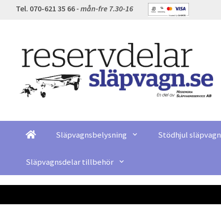
Tel. 070-621 35 66
- mån-fre 7.30-16
Släpvagnsbelysning
Stödhjul släpvagn
Släpvagnsdelar tillbehör