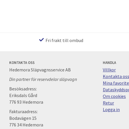
Fri frakt till ombud
KONTAKTA OSS
HANDLA
Hedemora Släpvagnsservice AB
Villkor
Kontakta os
Din partner för reservdelar släpvagn
Mina favorite
Besöksadress:
Dataskyddspo
Eriksdals Gård
Om cookies
776 93 Hedemora
Retur
Logga in
Fakturaadress:
Bodavägen 15
776 34 Hedemora