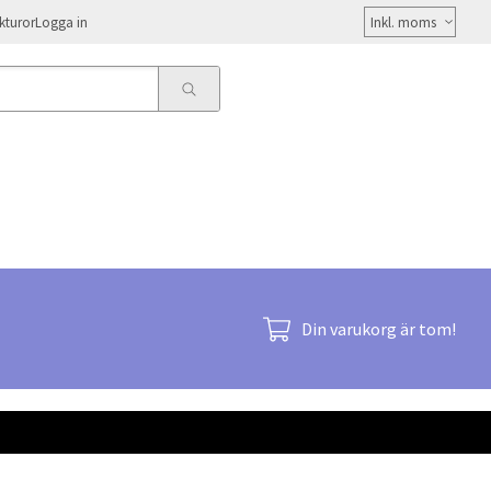
Välj
kturor
Logga in
moms
Din varukorg är tom!