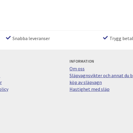
Snabba leveranser
Trygg beta
INFORMATION
Om oss
s
Släpvagnsvikter och annat du bö
r
köp av släpvagn
licy
Hastighet med släp