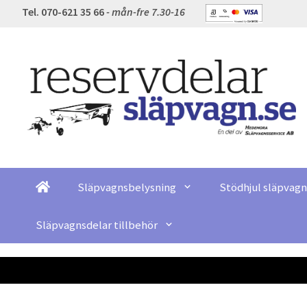
Tel. 070-621 35 66
- mån-fre 7.30-16
Släpvagnsbelysning
Stödhjul släpvagn
Släpvagnsdelar tillbehör