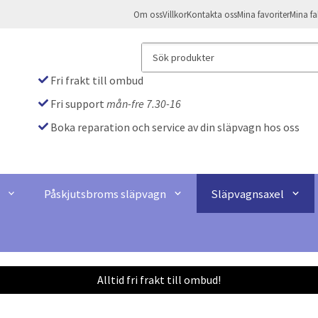
Om oss
Villkor
Kontakta oss
Mina favoriter
Mina fa
Fri frakt till ombud
Fri support
mån-fre 7.30-16
Boka reparation och service av din släpvagn hos oss
Påskjutsbroms släpvagn
Släpvagnsaxel
Alltid fri frakt till ombud!