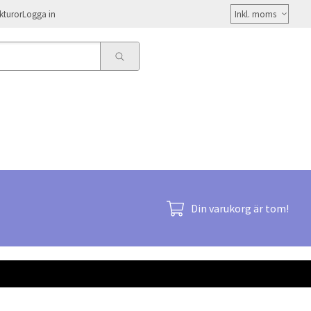
Välj
kturor
Logga in
moms
Din varukorg är tom!