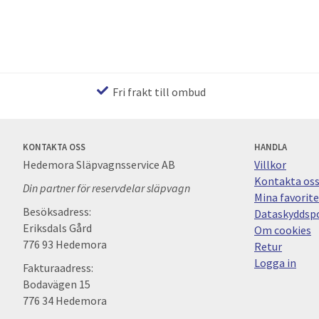
Fri frakt till ombud
KONTAKTA OSS
HANDLA
Hedemora Släpvagnsservice AB
Villkor
Kontakta os
Din partner för reservdelar släpvagn
Mina favorite
Besöksadress:
Dataskyddspo
Eriksdals Gård
Om cookies
776 93 Hedemora
Retur
Logga in
Fakturaadress:
Bodavägen 15
776 34 Hedemora