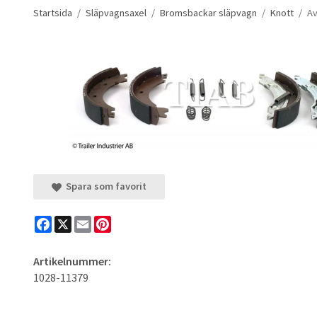
Startsida
/
Släpvagnsaxel
/
Bromsbackar släpvagn
/
Knott
/
Av
Spara som favorit
Facebook
X
Email
Pinterest
Artikelnummer:
1028-11379