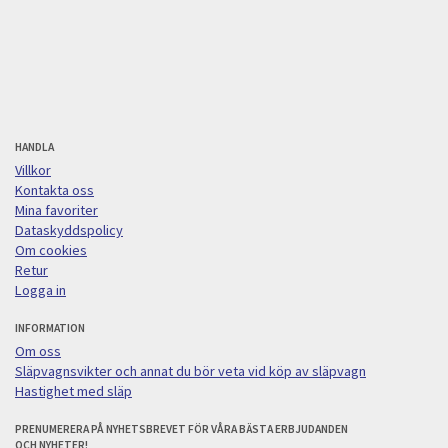
HANDLA
Villkor
Kontakta oss
Mina favoriter
Dataskyddspolicy
Om cookies
Retur
Logga in
INFORMATION
Om oss
Släpvagnsvikter och annat du bör veta vid köp av släpvagn
Hastighet med släp
PRENUMERERA PÅ NYHETSBREVET FÖR VÅRA BÄSTA ERBJUDANDEN
OCH NYHETER!