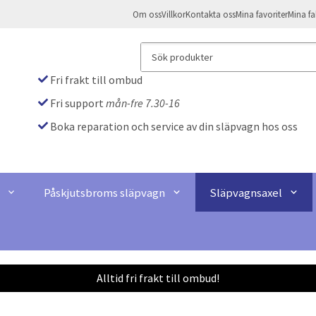
Om oss
Villkor
Kontakta oss
Mina favoriter
Mina fa
Fri frakt till ombud
Fri support
mån-fre 7.30-16
Boka reparation och service av din släpvagn hos oss
Påskjutsbroms släpvagn
Släpvagnsaxel
Alltid fri frakt till ombud!