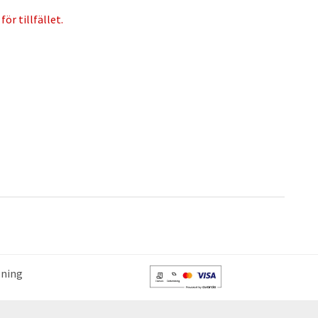
ör tillfället.
lning