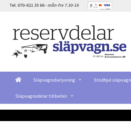
Tel. 070-621 35 66
- mån-fre 7.30-16
Släpvagnsbelysning
Stödhjul släpvagn
Släpvagnsdelar tillbehör