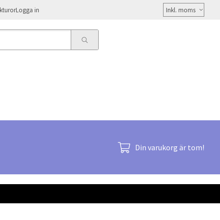
Välj
kturor
Logga in
moms
Din varukorg är tom!