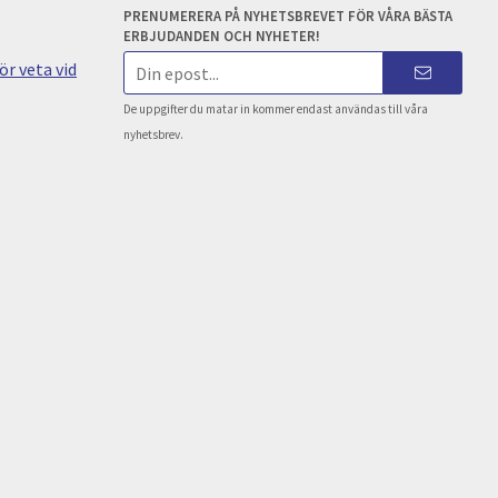
PRENUMERERA PÅ NYHETSBREVET FÖR VÅRA BÄSTA
ERBJUDANDEN OCH NYHETER!
E-
r veta vid
postadress
De uppgifter du matar in kommer endast användas till våra
nyhetsbrev.