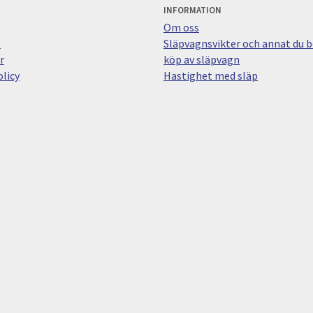
INFORMATION
Om oss
s
Släpvagnsvikter och annat du bö
r
köp av släpvagn
licy
Hastighet med släp