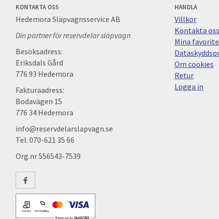
KONTAKTA OSS
HANDLA
Hedemora Släpvagnsservice AB
Villkor
Kontakta os
Din partner för reservdelar släpvagn
Mina favorite
Besöksadress:
Dataskyddspo
Eriksdals Gård
Om cookies
776 93 Hedemora
Retur
Logga in
Fakturaadress:
Bodavägen 15
776 34 Hedemora
info@reservdelarslapvagn.se
Tel. 070-621 35 66
Org.nr 556543-7539