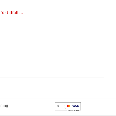
ör tillfället.
lning