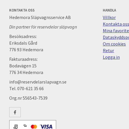
KONTAKTA OSS
HANDLA
Hedemora Släpvagnsservice AB
Villkor
Kontakta os
Din partner för reservdelar släpvagn
Mina favorite
Besöksadress:
Dataskyddspo
Eriksdals Gård
Om cookies
776 93 Hedemora
Retur
Logga in
Fakturaadress:
Bodavägen 15
776 34 Hedemora
info@reservdelarslapvagn.se
Tel. 070-621 35 66
Org.nr 556543-7539