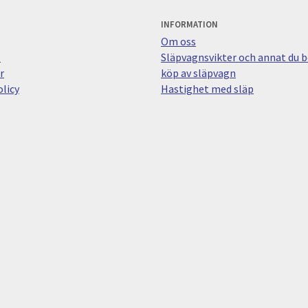
INFORMATION
Om oss
s
Släpvagnsvikter och annat du bö
r
köp av släpvagn
licy
Hastighet med släp