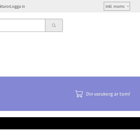
Välj
kturor
Logga in
moms
Din varukorg är tom!