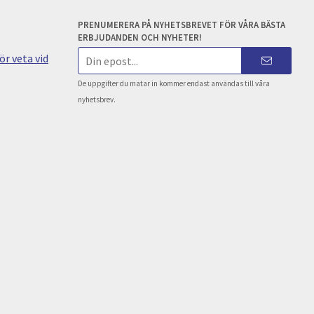
PRENUMERERA PÅ NYHETSBREVET FÖR VÅRA BÄSTA
ERBJUDANDEN OCH NYHETER!
E-
r veta vid
postadress
De uppgifter du matar in kommer endast användas till våra
nyhetsbrev.