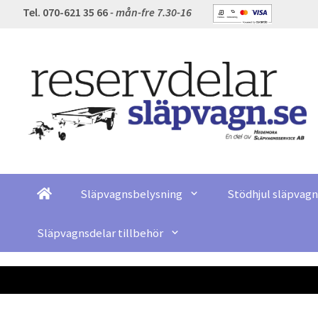
Tel. 070-621 35 66
- mån-fre 7.30-16
Släpvagnsbelysning
Stödhjul släpvagn
Släpvagnsdelar tillbehör