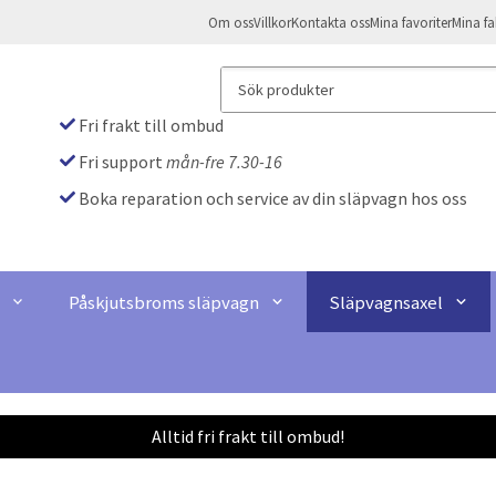
Om oss
Villkor
Kontakta oss
Mina favoriter
Mina fa
Fri frakt till ombud
Fri support
mån-fre 7.30-16
Boka reparation och service av din släpvagn hos oss
Påskjutsbroms släpvagn
Släpvagnsaxel
Alltid fri frakt till ombud!