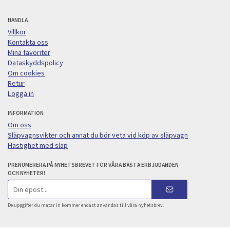
HANDLA
Villkor
Kontakta oss
Mina favoriter
Dataskyddspolicy
Om cookies
Retur
Logga in
INFORMATION
Om oss
Släpvagnsvikter och annat du bör veta vid köp av släpvagn
Hastighet med släp
PRENUMERERA PÅ NYHETSBREVET FÖR VÅRA BÄSTA ERBJUDANDEN
OCH NYHETER!
E-
postadress
De uppgifter du matar in kommer endast användas till våra nyhetsbrev.