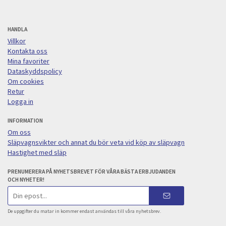
HANDLA
Villkor
Kontakta oss
Mina favoriter
Dataskyddspolicy
Om cookies
Retur
Logga in
INFORMATION
Om oss
Släpvagnsvikter och annat du bör veta vid köp av släpvagn
Hastighet med släp
PRENUMERERA PÅ NYHETSBREVET FÖR VÅRA BÄSTA ERBJUDANDEN
OCH NYHETER!
E-
postadress
De uppgifter du matar in kommer endast användas till våra nyhetsbrev.