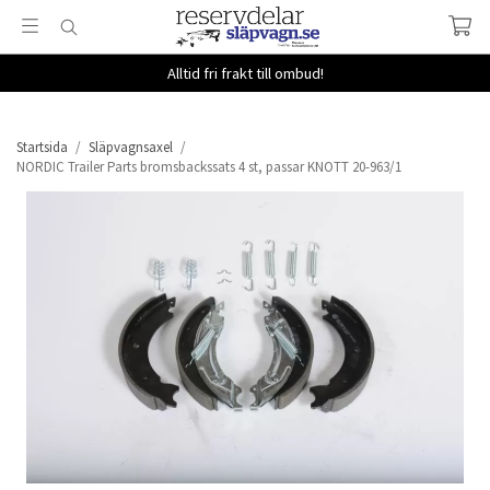
Alltid fri frakt till ombud!
Startsida
/
Släpvagnsaxel
/
NORDIC Trailer Parts bromsbackssats 4 st, passar KNOTT 20-963/1