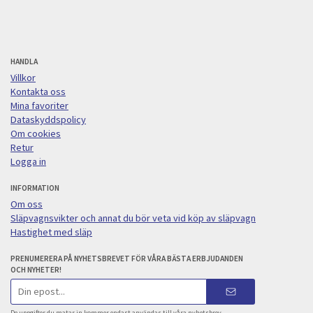
HANDLA
Villkor
Kontakta oss
Mina favoriter
Dataskyddspolicy
Om cookies
Retur
Logga in
INFORMATION
Om oss
Släpvagnsvikter och annat du bör veta vid köp av släpvagn
Hastighet med släp
PRENUMERERA PÅ NYHETSBREVET FÖR VÅRA BÄSTA ERBJUDANDEN
OCH NYHETER!
E-
postadress
De uppgifter du matar in kommer endast användas till våra nyhetsbrev.