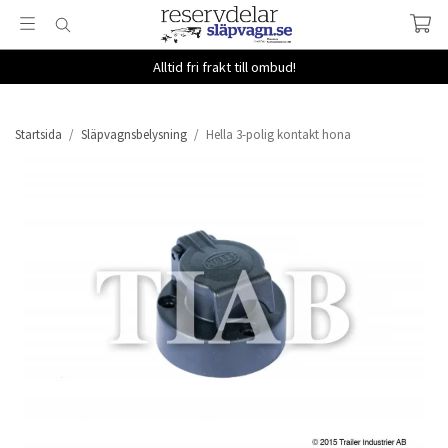
Alltid fri frakt till ombud!
Startsida
/
Släpvagnsbelysning
/
Hella 3-polig kontakt hona