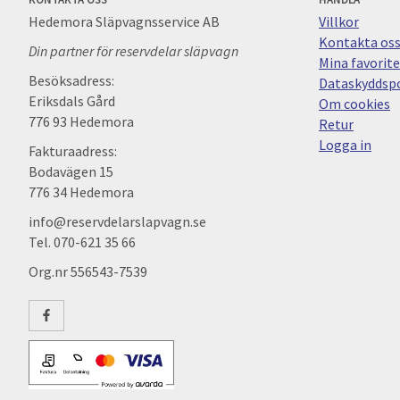
Hedemora Släpvagnsservice AB
Villkor
Kontakta os
Din partner för reservdelar släpvagn
Mina favorite
Besöksadress:
Dataskyddspo
Eriksdals Gård
Om cookies
776 93 Hedemora
Retur
Logga in
Fakturaadress:
Bodavägen 15
776 34 Hedemora
info@reservdelarslapvagn.se
Tel. 070-621 35 66
Org.nr 556543-7539