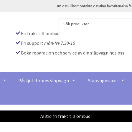
Om oss
Villkor
Kontakta oss
Mina favoriter
Mina fa
Fri frakt till ombud
Fri support
mån-fre 7.30-16
Boka reparation och service av din släpvagn hos oss
Påskjutsbroms släpvagn
Släpvagnsaxel
Alltid fri frakt till ombud!