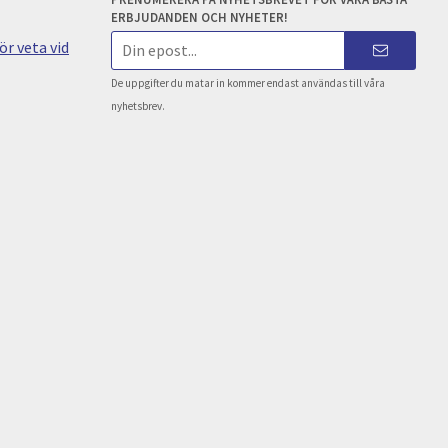
ERBJUDANDEN OCH NYHETER!
E-
r veta vid
postadress
De uppgifter du matar in kommer endast användas till våra
nyhetsbrev.