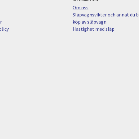
Om oss
s
Släpvagnsvikter och annat du bö
r
köp av släpvagn
licy
Hastighet med släp