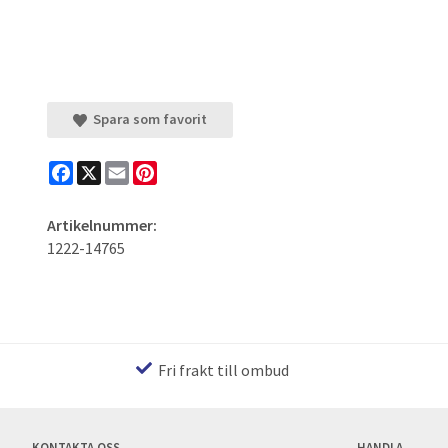
Spara som favorit
Facebook
X
Email
Pinterest
Artikelnummer:
1222-14765
Fri frakt till ombud
KONTAKTA OSS
HANDLA