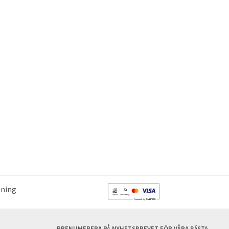
lning
PRENUMERERA PÅ NYHETSBREVET FÖR VÅRA BÄSTA