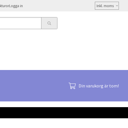
Välj
kturor
Logga in
moms
Din varukorg är tom!