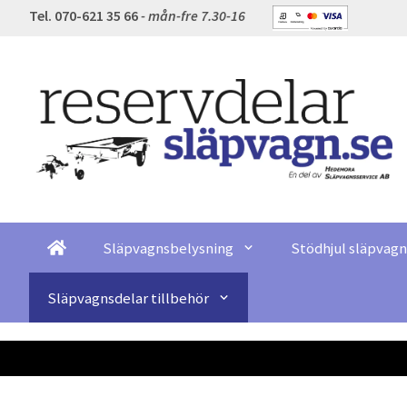
Tel. 070-621 35 66
- mån-fre 7.30-16
Släpvagnsbelysning
Stödhjul släpvagn
Släpvagnsdelar tillbehör