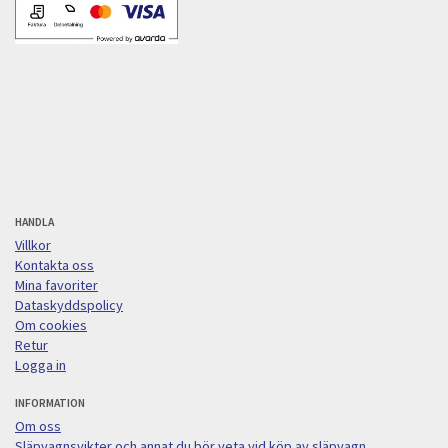
HANDLA
Villkor
Kontakta oss
Mina favoriter
Dataskyddspolicy
Om cookies
Retur
Logga in
INFORMATION
Om oss
Släpvagnsvikter och annat du bör veta vid köp av släpvagn